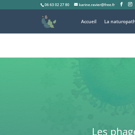
06 63 02 27 80
karine.ravier@free.fr
Accueil
La naturopath
Les phage