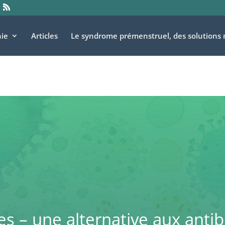
ie
Articles
Le syndrome prémenstruel, des solutions 
s – une alternative aux antib