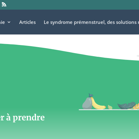
ie
Articles
Le syndrome prémenstruel, des solutions 
er à prendre