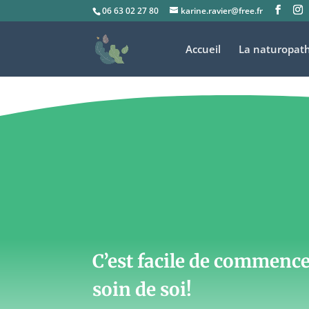
06 63 02 27 80
karine.ravier@free.fr
Accueil
La naturopath
C’est facile de commenc
soin de soi!