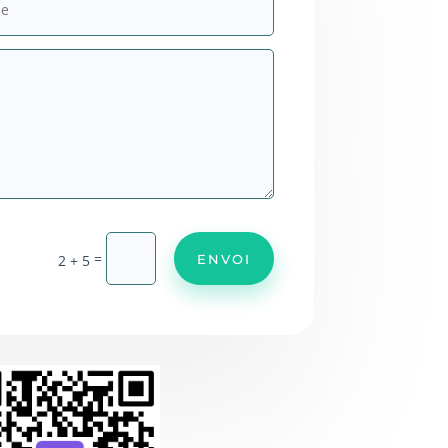
=
ENVOI
2 + 5